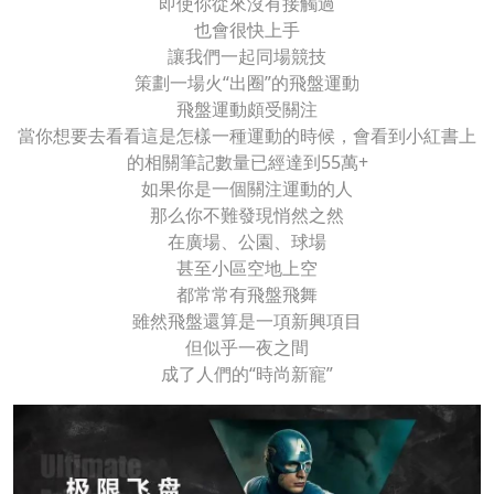
即使你從來沒有接觸過
也會很快上手
讓我們一起同場競技
策劃一場火“出圈”的飛盤運動
飛盤運動頗受關注
當你想要去看看這是怎樣一種運動的時候，會看到小紅書上
的相關筆記數量已經達到55萬+
如果你是一個關注運動的人
那么你不難發現悄然之然
在廣場、公園、球場
甚至小區空地上空
都常常有飛盤飛舞
雖然飛盤還算是一項新興項目
但似乎一夜之間
成了人們的“時尚新寵”