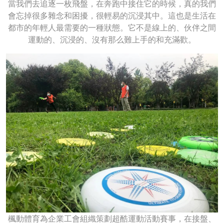
當我們去追逐一枚飛盤，在奔跑中接住它的時候，真的我們
會忘掉很多雜念和困擾，很輕易的沉浸其中。這也是生活在
都市的年輕人最需要的一種狀態。它不是線上的、伙伴之間
運動的、沉浸的、沒有那么難上手的和充滿歡。
楓動體育為企業工會組織策劃超酷運動活動賽事，在接盤、