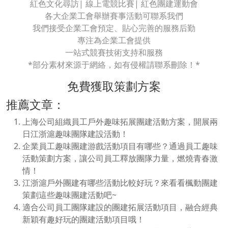
紅色文化尋訪| 線上電競比賽| 紅色團建運動會
各大企業工會舉辦賽事活動可聯系我們
我們接受企業工會預定、貼心完善的服務后勤
專注為企業工會提供
一站式競賽技術支持和服務
*部分素材來源于網絡，如有侵權請聯系刪除！*
免費獲取策劃方案
推薦文章：
上海公司組織員工戶外趣味拓展團建活動方案，開展兩
日江浙滬趣味團隊建設活動！
企業員工趣味團建游戲活動項目有哪些？通過員工趣味
活動策劃方案，讓公司員工釋放團隊力量，燃燒青春激
情！
江浙滬戶外團建有哪些活動比較好玩？來看看楓動團建
策劃這些趣味團建活動吧~
適合公司員工團隊建設的團建拓展活動項目，融合經典
新穎有趣好玩的團建活動項目哦！