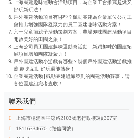
上海團建趣味運動會活動項目，為企業工會推薦超燃又
好玩新玩法！
戶外團建活動項目有哪些？楓動團建為企業單位公司工
會推出增強團隊凝聚力的員工團建趣味活動方案！
六一兒童節親子活動策劃方案，農場趣味團建活動項目
開啟美好的田園之旅！
上海公司員工團建趣味運動會活動，新穎趣味的團建拓
展項目增加團隊凝聚力！
戶外團建活動小游戲有哪些？幾個戶外團建活動游戲推
薦,趣味互動,好玩還能熱身！
企業團建活動|楓動團建組織策劃的團建活動賽事，請
各位團建組織者查收！
聯系我們
上海市楊浦區平涼路2103號老行政樓3樓307室
18116334670（微信同號）