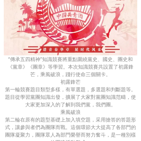
“傳承五四精神”知識競賽將重點圍繞黨史、國史、團史和
《黨章》《團章》等學習。本次知識競賽共設置了初露鋒
芒，乘風破浪，踐行使命三個關卡。
初露鋒芒
第一輪競賽題目類型多樣，有單選題，多選題和判斷題等。
題目從學習黨團知識出發，擴展了大家對黨團知識范疇，使
大家更加深入的了解到我們黨，我們團。
乘風破浪
第二輪在原有的題型基礎上加入填空題，采用搶答的答題形
式，讓參與者們為團隊而戰。這個環節大大提高了各部門的
團隊凝聚力，團隊眾人為部門榮譽而努力奮斗，是一種別樣