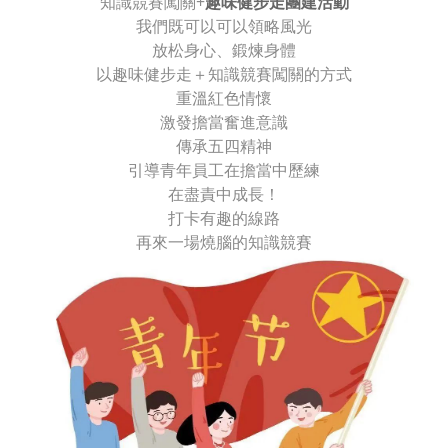
知識競賽闖關+
趣味健步走團建活動
我們既可以可以領略風光
放松身心、鍛煉身體
以趣味健步走＋知識競賽闖關的方式
重溫紅色情懷
激發擔當奮進意識
傳承五四精神
引導青年員工在擔當中歷練
在盡責中成長！
打卡有趣的線路
再來一場燒腦的知識競賽