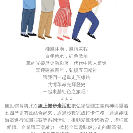
櫛風沐雨，風雨兼程
百年傳承，紅色激蕩
黨的光榮歷史激勵著一代代中國人奮進
喜迎建黨百年，弘揚五四精神
讓我們一起重走英雄路
共憶革命光輝歷史
一起來趟紅色之旅吧！
↓↓↓
楓動體育將此次
線上健步走活動
把弘揚愛國主義精神與重溫
五四歷史有效結合起來，通過步數完成打卡任務，通過趣味
游戲進行知識競賽等系列活動；推動愛黨愛國教育，增強黨
組織、企業職工凝聚力，掀起全民趣味健步走的新高潮。