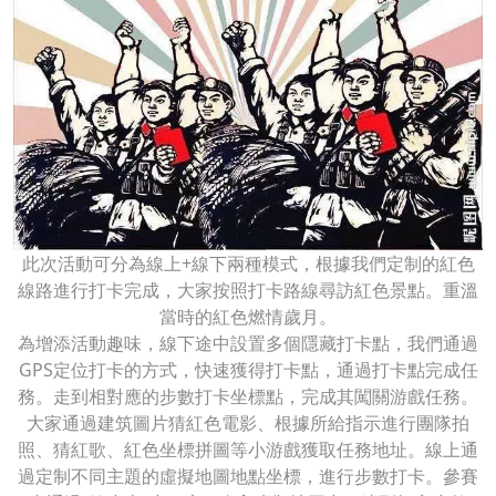
此次活動可分為線上+線下兩種模式，根據我們定制的紅色
線路進行打卡完成，大家按照打卡路線尋訪紅色景點。重溫
當時的紅色燃情歲月。
為增添活動趣味，線下途中設置多個隱藏打卡點，我們通過
GPS定位打卡的方式，快速獲得打卡點，通過打卡點完成任
務。走到相對應的步數打卡坐標點，完成其闖關游戲任務。
大家通過建筑圖片猜紅色電影、根據所給指示進行團隊拍
照、猜紅歌、紅色坐標拼圖等小游戲獲取任務地址。線上通
過定制不同主題的虛擬地圖地點坐標，進行步數打卡。參賽