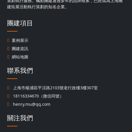
策劃執行服務。楓動團建通過多年的品牌積累，已經成為上海團
建拓展活動執行策劃的知名企業。
團建項目
案例展示
團建資訊
網站地圖
聯系我們
上海市楊浦區平涼路2103號老行政樓3樓307室
18116334670（微信同號）
henry.mu@qq.com
關注我們