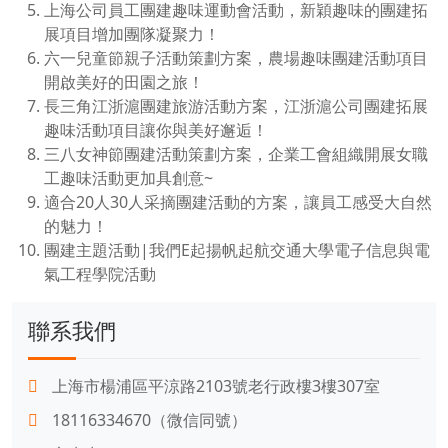
上海公司員工團建趣味運動會活動，新穎趣味的團建拓
展項目增加團隊凝聚力！
六一兒童節親子活動策劃方案，農場趣味團建活動項目
開啟美好的田園之旅！
長三角江浙滬團建旅游活動方案，江浙滬公司團建拓展
趣味活動項目讓你與美好邂逅！
三八女神節團建活動策劃方案，企業工會組織開展女職
工趣味活動更加具創意~
適合20人30人采摘團建活動的方案，讓員工感受大自然
的魅力！
團建主題活動|我們E起揚帆起航交通大學電子信息與電
氣工程學院活動
聯系我們
上海市楊浦區平涼路2103號老行政樓3樓307室
18116334670（微信同號）