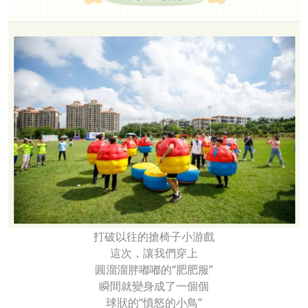
打破以往的搶椅子小游戲
這次，讓我們穿上
圓溜溜胖嘟嘟的“肥肥服”
瞬間就變身成了一個個
球狀的“憤怒的小鳥”