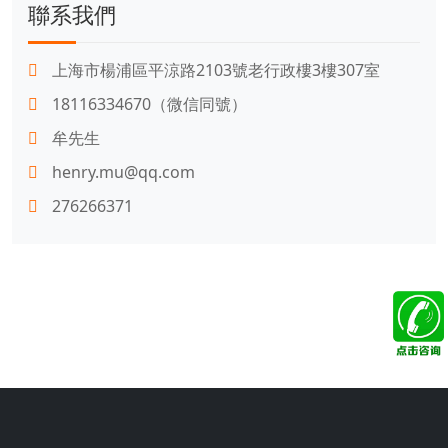
聯系我們
上海市楊浦區平涼路2103號老行政樓3樓307室
18116334670（微信同號）
牟先生
henry.mu@qq.com
276266371