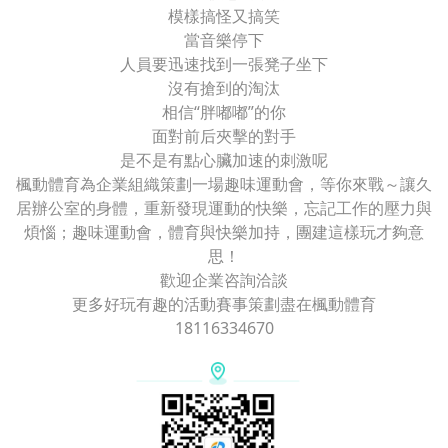
模樣搞怪又搞笑
當音樂停下
人員要迅速找到一張凳子坐下
沒有搶到的淘汰
相信“胖嘟嘟”的你
面對前后夾擊的對手
是不是有點心臟加速的刺激呢
楓動體育為企業組織策劃一場趣味運動會，等你來戰～讓久
居辦公室的身體，重新發現運動的快樂，忘記工作的壓力與
煩惱；趣味運動會，體育與快樂加持，團建這樣玩才夠意
思！
歡迎企業咨詢洽談
更多好玩有趣的活動賽事策劃盡在楓動體育
18116334670