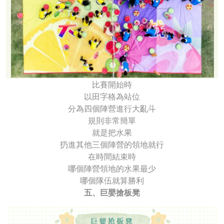
比賽開始時
以田字格為站位
分為四個陣營進行大亂斗
規則非常簡單
就是把水果
扔進其他三個陣營的領地就行
在時間結束時
哪個陣營領地的水果最少
哪個隊伍就算勝利
五、巨嬰搶板凳