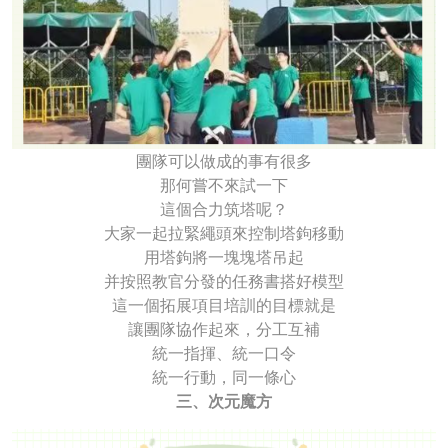
團隊可以做成的事有很多
那何嘗不來試一下
這個合力筑塔呢？
大家一起拉緊繩頭來控制塔鉤移動
用塔鉤將一塊塊塔吊起
并按照教官分發的任務書搭好模型
這一個拓展項目培訓的目標就是
讓團隊協作起來，分工互補
統一指揮、統一口令
統一行動，同一條心
三、次元魔方