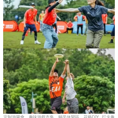
定制游園會，趣味游戲市集、躺平休閑區、花藝DIY…打卡趣