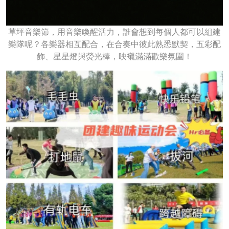
草坪音樂節，用音樂喚醒活力，誰會想到每個人都可以組建
樂隊呢？各樂器相互配合，在合奏中彼此熟悉默契，五彩配
飾、星星燈與熒光棒，映襯滿滿歡樂氛圍！