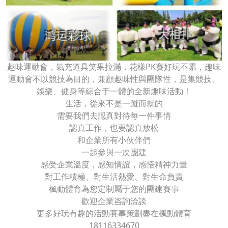
趣味運動會，氣充道具笑果拉滿，花樣PK賽好玩不累，趣味
運動會不以競技為目的，兼顧趣味性與團隊性，是集競技、
娛樂、健身等綜合于一體的全新趣味活動！
生活，從來不是一蹴而就的
需要我們去認真對待每一件事情
認真工作，也要認真放松
和企業所有小伙伴們
一起參與一次團建
感受企業溫度，感知情誼，感悟精神力量
對工作積極、對生活熱愛、對生命負責
楓動體育為您定制屬于您的團建賽事
歡迎企業咨詢洽談
更多好玩有趣的活動賽事策劃盡在楓動體育
18116334670