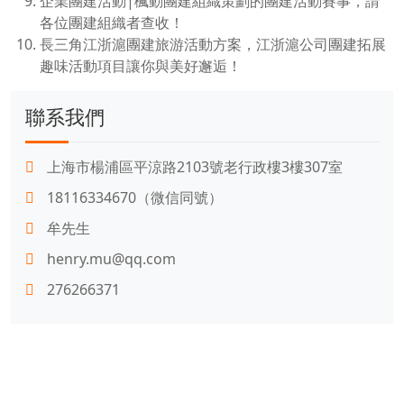
企業團建活動|楓動團建組織策劃的團建活動賽事，請
各位團建組織者查收！
長三角江浙滬團建旅游活動方案，江浙滬公司團建拓展
趣味活動項目讓你與美好邂逅！
聯系我們
上海市楊浦區平涼路2103號老行政樓3樓307室
18116334670（微信同號）
牟先生
henry.mu@qq.com
276266371