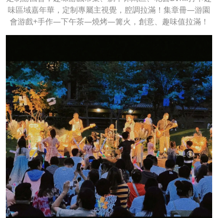
味區域嘉年華，定制專屬主視覺，腔調拉滿！集章冊—游園
會游戲+手作—下午茶—燒烤—篝火，創意、趣味值拉滿！