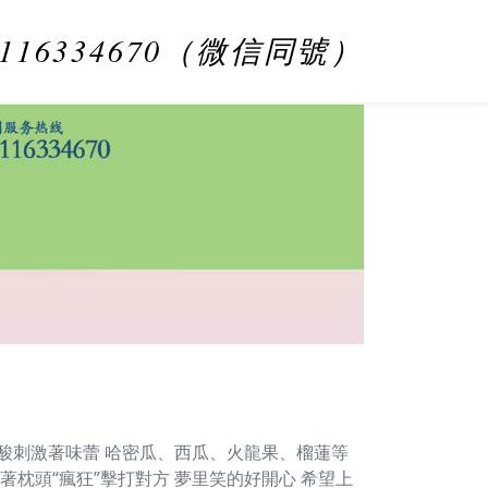
8116334670（微信同號）
亦酸刺激著味蕾 哈密瓜、西瓜、火龍果、榴蓮等
著枕頭“瘋狂”擊打對方 夢里笑的好開心 希望上