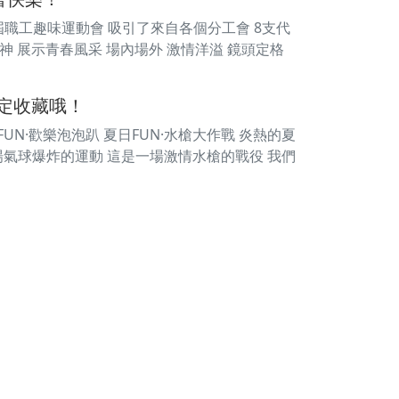
一屆職工趣味運動會 吸引了來自各個分工會 8支代
神 展示青春風采 場內場外 激情洋溢 鏡頭定格
定收藏哦！
UN·歡樂泡泡趴 夏日FUN·水槍大作戰 炎熱的夏
場氣球爆炸的運動 這是一場激情水槍的戰役 我們