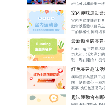
班也可以和夢里一樣
室內趣味運動會
室內團建趣味運動會
動會以團體項目為主
工的積極性 同時培養
最新撕名牌團建
Running 主題
力充沛、活力滿分的拼
戰！現在開始！ 從
紅色團建趣味活
楓動體育為黨職工組
闊，刻骨銘心 一種
賽事 以紅色基礎為
趣味運動會有哪
團建趣味運動會 趣