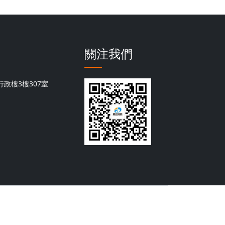
關注我們
政樓3樓307室