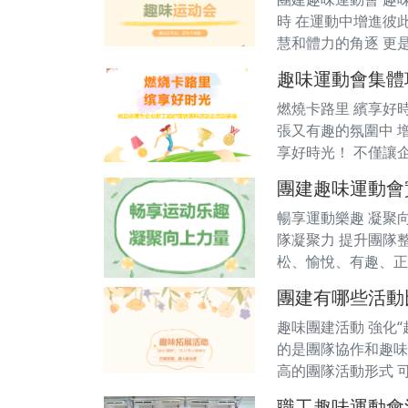
時 在運動中增進彼
慧和體力的角逐 更
趣味運動會集體
燃燒卡路里 繽享好
張又有趣的氛圍中 
享好時光！ 不僅讓
團建趣味運動會
暢享運動樂趣 凝聚向
隊凝聚力 提升團隊
松、愉悅、有趣、正
團建有哪些活動
趣味團建活動 強化
的是團隊協作和趣味
高的團隊活動形式 
職工趣味運動會