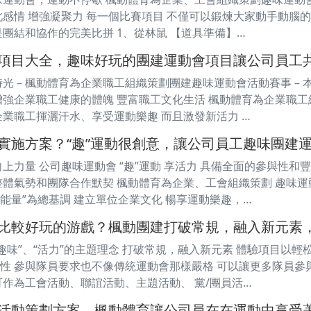
此感情 增強凝聚力 每一個比賽項目 不僅可以鍛煉大家動手動腦
是團結和協作的完美比拼 1、從林鼠 【道具準備】…
項目大全，趣味好玩的團建運動會項目讓公司員工
時光 – 楓動體育為企業職工組織策劃團建趣味運動會活動賽事 –
增強企業職工健康的體魄 豐富職工文化生活 楓動體育為企業職工
企業職工揮灑汗水、享受運動樂趣 而且激發新活力 …
實施方案？“趣”運動很創意，讓公司員工趣味團建
上力量 公司趣味運動會 “趣”運動 享活力 具備全面的參與性和
整體氣勢和團隊合作默契 楓動體育為企業、工會組織策劃 趣味運
能量”為總基調 建立單位企業文化 暢享運動樂趣，…
比較好玩的游戲？楓動團建打破常規，融入新元素
“趣味”、“活力”的主題理念 打破常規，融入新元素 體驗項目以輕
性 參與隊員要求也不像傳統運動會那樣嚴格 可以讓更多隊員參
可作為工會活動、聯誼活動、主題活動、 黨/團員活…
活動策劃方案，楓動體育讓公司員在在運動中享受