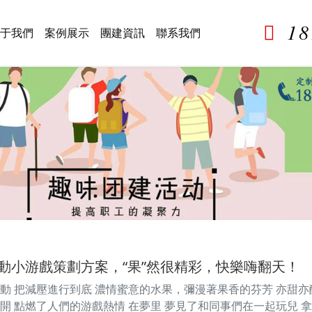
1
于我們
案例展示
團建資訊
聯系我們
動小游戲策劃方案，“果”然很精彩，快樂嗨翻天！
動 把減壓進行到底 濃情蜜意的水果，彌漫著果香的芬芳 亦甜
開 點燃了人們的游戲熱情 在夢里 夢見了和同事們在一起玩兒 拿