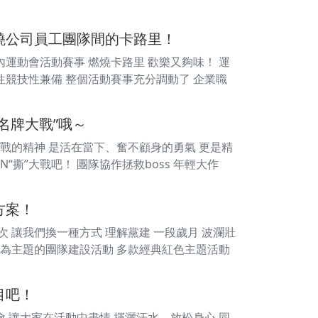
燒公司員工團隊間的卡路里！
內運動會活動賽事 燃燒卡路里 歡樂又夠味！ 運
性競技性兼備 整個活動賽事充分調動了 企業職
名牌大戰”哦～
敢與挑戰的精神 是活在當下、奮不顧身的勇氣 更是精
“撕”大戰吧！ 團隊協作拯救boss 年輕大作
方案！
 讓我們換一種方式 理解黨建 一段歲月 波瀾壯
化為主題的團隊建設活動 多款經典紅色主題活動
目吧！
 讓大家在活動中盡情 揮灑汗水、放松身心 同