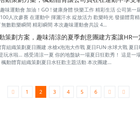
味運動會 加油！GO ! 健康身體 快樂工作 精彩生活 公司第
00人次參賽 在運動中 揮灑汗水 綻放活力 歡樂時光 發揚體育精
無數歡樂瞬間 精彩瞬間 本次趣味運動會共設 4…
動策劃方案，趣味清涼的夏季創意團建方案讓HR一
育組織策劃夏日團建 水槍x泡泡大作戰 夏日FUN·水球大戰 夏日F
然是玩水啦… 感受清涼一夏 你的地盤缺一場夏日狂歡秀！ 這是一
 楓動體育組織策劃夏日水狂歡主題活動 本次團建…
1
2
3
4
5
6