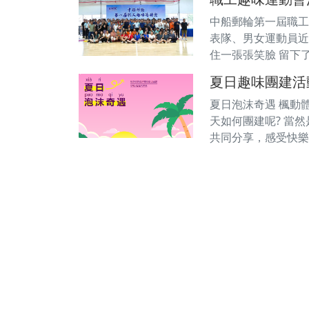
中船郵輪第一屆職工趣
表隊、男女運動員近1
住一張張笑臉 留下了
夏日趣味團建活
夏日泡沫奇遇 楓動體
天如何團建呢? 當
共同分享，感受快樂