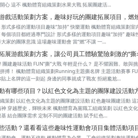
開心 這不 楓動體育組織策劃水果大戰 拓展團建活…
游戲活動策劃方案，趣味好玩的團建拓展項目，燃
 形式多樣的運動項目趣味“加持” 快樂運動 楓動體育組織策劃室
 每個項目都經過專門設計 形式多樣的運動項目趣味“加持” 趣味
大家的團隊意識 這場趣味運動會 當“燃”不讓 一…
拓展游戲策劃方案，讓公司員工體驗驚險刺激的“撕
撕名牌 團建趣味活動 FUN“撕”大戰 年輕是什么？ 是不懼困難、
搏！ 楓動體育組織策劃Running主題撕名牌 主題活動賽事 FUN
你貼上名牌的這一刻起 身邊的同事就成了戰友 拒絕尷尬…
動有哪些項目？以紅色文化為主題的團隊建設活動
織策劃 以紅色文化為主題的團隊建設活動 紅色趣味團建活動 這次
精神 穿越歷史，輝映未來 楓動體育為黨職工組織策劃 以紅色文
根基 結合團隊需求 定制不同的團建活動 賦予紅色…
些活動？還看看這些趣味性運動會項目集體活動項
味運動會，運動不停歇 楓動體育為企業、工會組織策劃趣味運動會