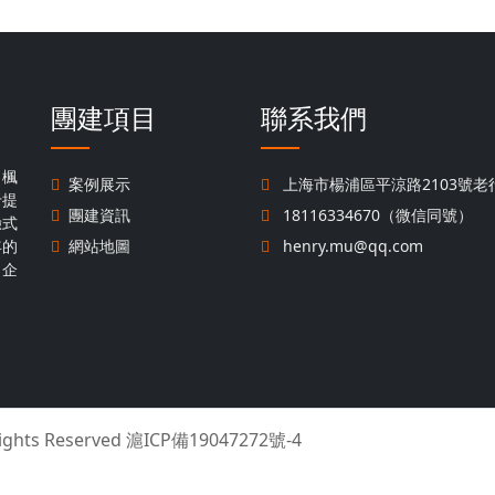
團建項目
聯系我們
，楓
案例展示
上海市楊浦區平涼路2103號老行
于提
團建資訊
18116334670（微信同號）
驗式
年的
網站地圖
henry.mu@qq.com
名企
Rights Reserved
滬ICP備19047272號-4