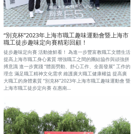
“別克杯”2023年上海市職工趣味運動會暨上海市
職工徒步趣味定向賽精彩回顧！
徒步趣味定向賽 活動搶鮮看！ 為進一步豐富教職工文體生活
提高上海市職工身心素質 增強職工之間的團結協作與頑強拼
搏意識 進一步實踐 “體面勞動、舒心工作、全面發展” 工作的
理念 滿足職工精神文化需求 維護廣大職工健康權益 提高廣
大職工的身體素質 “別克杯”2023年上海市職工趣味運動會 暨
上海市職工徒步定向賽 在惠南…