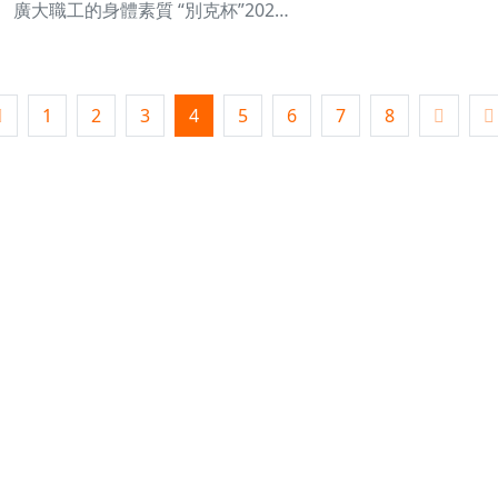
廣大職工的身體素質 “別克杯”202…
1
2
3
4
5
6
7
8