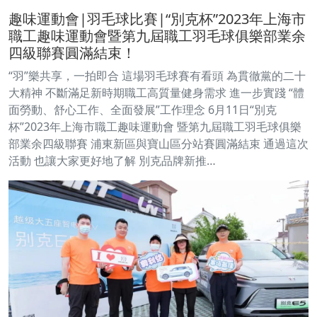
趣味運動會|羽毛球比賽|“別克杯”2023年上海市
職工趣味運動會暨第九屆職工羽毛球俱樂部業余
四級聯賽圓滿結束！
“羽”樂共享，一拍即合 這場羽毛球賽有看頭 為貫徹黨的二十
大精神 不斷滿足新時期職工高質量健身需求 進一步實踐 “體
面勞動、舒心工作、全面發展”工作理念 6月11日“別克
杯”2023年上海市職工趣味運動會 暨第九屆職工羽毛球俱樂
部業余四級聯賽 浦東新區與寶山區分站賽圓滿結束 通過這次
活動 也讓大家更好地了解 別克品牌新推…