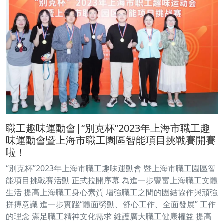
職工趣味運動會|“別克杯”2023年上海市職工趣
味運動會暨上海市職工園區智能項目挑戰賽開賽
啦！
“別克杯”2023年上海市職工趣味運動會 暨上海市職工園區智
能項目挑戰賽活動 正式拉開序幕 為進一步豐富上海職工文體
生活 提高上海職工身心素質 增強職工之間的團結協作與頑強
拼搏意識 進一步實踐“體面勞動、舒心工作、全面發展” 工作
的理念 滿足職工精神文化需求 維護廣大職工健康權益 提高