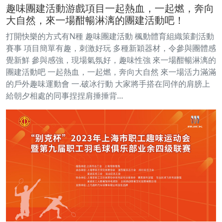
趣味團建活動游戲項目一起熱血，一起燃，奔向
大自然，來一場酣暢淋漓的團建活動吧！
打開快樂的方式有N種 趣味團建活動 楓動體育組織策劃活動
賽事 項目簡單有趣，刺激好玩 多種新穎器材，令參與團體感
覺新鮮 參與感強，現場氣氛好，趣味性強 來一場酣暢淋漓的
團建活動吧 一起熱血，一起燃，奔向大自然 來一場活力滿滿
的戶外趣味運動會 一.破冰行動 大家將手搭在同伴的肩膀上
給朝夕相處的同事捏捏肩捶捶背…