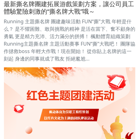
最新撕名牌團建拓展游戲策劃方案，讓公司員工
體驗驚險刺激的“撕名牌大戰”哦～
Running 主題撕名牌 團建趣味活動 FUN“撕”大戰 年輕是什
么？ 是不懼困難、敢與挑戰的精神 是活在當下、奮不顧身的
勇氣 更是精力充沛、活力滿分的拼搏！ 楓動體育組織策劃
Running主題撕名牌 主題活動賽事 FUN“撕”大戰吧！ 團隊協
作拯救boss 年輕大作戰！現在開始！ 從你貼上名牌的這一
刻起 身邊的同事就成了戰友 拒絕尷尬…