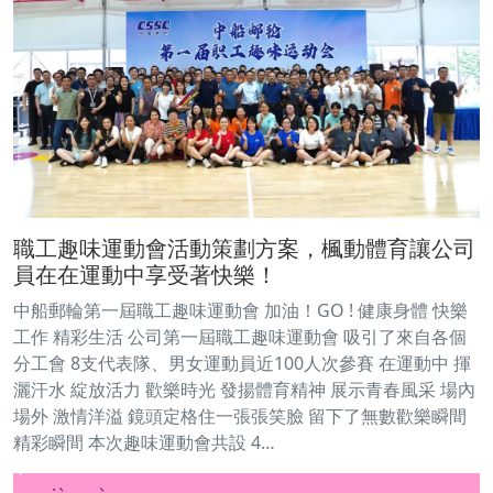
職工趣味運動會活動策劃方案，楓動體育讓公司
員在在運動中享受著快樂！
中船郵輪第一屆職工趣味運動會 加油！GO ! 健康身體 快樂
工作 精彩生活 公司第一屆職工趣味運動會 吸引了來自各個
分工會 8支代表隊、男女運動員近100人次參賽 在運動中 揮
灑汗水 綻放活力 歡樂時光 發揚體育精神 展示青春風采 場內
場外 激情洋溢 鏡頭定格住一張張笑臉 留下了無數歡樂瞬間
精彩瞬間 本次趣味運動會共設 4…