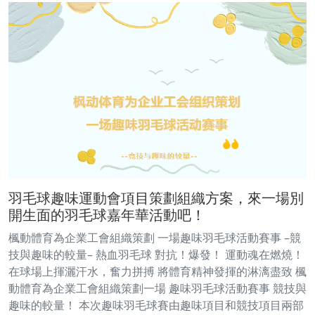
羽毛球趣味運動會項目策劃組織方案，來一場別
開生面的羽毛球嘉年華活動吧！
楓動體育為企業工會組織策劃 一場趣味羽毛球活動賽事 –競
技與趣味的較量– 熱血羽毛球 對抗！爆發！ 運動魂在燃燒！
在球場上揮灑汗水，奮力拼搏 將體育精神發揮的淋漓盡致 楓
動體育為企業工會組織策劃一場 趣味羽毛球活動賽事 競技與
趣味的較量！ 本次趣味羽毛球賽由趣味項目和競技項目兩部