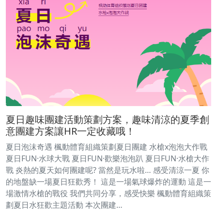
夏日趣味團建活動策劃方案，趣味清涼的夏季創
意團建方案讓HR一定收藏哦！
夏日泡沫奇遇 楓動體育組織策劃夏日團建 水槍x泡泡大作戰
夏日FUN·水球大戰 夏日FUN·歡樂泡泡趴 夏日FUN·水槍大作
戰 炎熱的夏天如何團建呢? 當然是玩水啦… 感受清涼一夏 你
的地盤缺一場夏日狂歡秀！ 這是一場氣球爆炸的運動 這是一
場激情水槍的戰役 我們共同分享，感受快樂 楓動體育組織策
劃夏日水狂歡主題活動 本次團建…