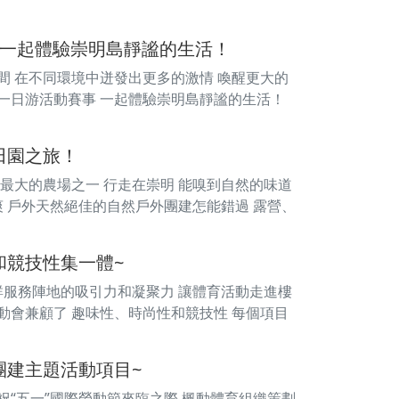
你一起體驗崇明島靜謐的生活！
間 在不同環境中迸發出更多的激情 喚醒更大的
建一日游活動賽事 一起體驗崇明島靜謐的生活！
田園之旅！
明最大的農場之一 行走在崇明 能嗅到自然的味道
爽 戶外天然絕佳的自然戶外團建怎能錯過 露營、
和競技性集一體~
黨群服務陣地的吸引力和凝聚力 讓體育活動走進樓
動會兼顧了 趣味性、時尚性和競技性 每個項目
團建主題活動項目~
祝“五一”國際勞動節來臨之際 楓動體育組織策劃