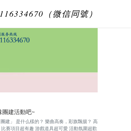
8116334670（微信同號）
味團建活動吧~
「團建」 是什么樣的？ 樂曲高奏，彩旗飄揚？ 高
 比賽項目超有趣 游戲道具超可愛 活動氛圍超歡