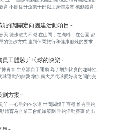
教育 不斷提升企業干部職工身體素質 楓動體育
穎的闖關定向團建活動項目~
春天 徒步魅力不減 在山間，在湖畔，在公園 都
簡單的徒步方式 達到休閑旅行和健康鍛煉的要求
讓員工體驗乒乓球的快樂~
乒博青春 生命源自于運動 為了增加比賽的趣味性
乓球運動的熱愛 增加廣大乒乓球愛好者之間的交
策劃方案~
副竿 一心垂釣在水邊 世間閑娛千百種 惟有垂釣
楓動體育為企業工會組織策劃 垂釣活動賽事 釣出
氛~