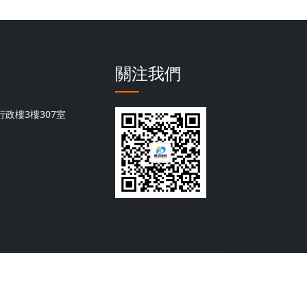
關注我們
政樓3樓307室