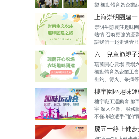
樂 楓動體育為企業組
上海崇明團建一
崇明生態農莊趣味團
熱情 召喚更強的凝
讓我們一起走進壹只
六一兒童節親子
瑞茵開心農場 農場
楓動體育為企業工會
垂釣、篝火、采摘等
樓宇園區趣味運
樓宇職工運動會 趣
宇 深入企業、服務
不僅考驗選手們的“耐
慶五一線上健步
迎“五一”線上健步