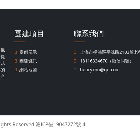
團建項目
聯系我們
，楓
案例展示
上海市楊浦區平涼路2103號老行
于提
團建資訊
18116334670（微信同號）
驗式
年的
網站地圖
henry.mu@qq.com
名企
Rights Reserved
滬ICP備19047272號-4