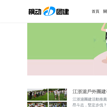
首頁
關
江浙滬戶外團建
江浙滬團建活動推薦 
昂斗志，堅定步伐？