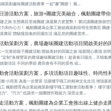
織策劃趣味團建活動賽事 一起“趣”團建！ 瘋…
日游活動方案，旅游+團建完美融合，楓動團建帶
建之旅 生態農莊里做團建 讓凝聚力更驚艷！ 嘗試讓團建換個空
聚力和向心力！ 楓動團建為企業工會組織策劃崇明生態農莊 團
菜農莊 體驗慢節奏的田園生活 滿足您的團建需求…
活動策劃方案，農場趣味團建活動項目開啟美好的
六一兒童節親子團建活動 開啟美好的田園之旅 瑞茵開心農場 崇
 “定制”各種豐富的農場趣味團建活動！ 趁著春日陽光，天晴氣
娛樂項目 不同的季節 農田會有不同的景色 或…
動會活動策劃方案，多項活動項目趣味性、時尚性
而雅·小而美 為進一步豐富 活躍樓宇職工的精神文化生活 增強
職工 楓動體育為企業組織策劃樓宇職工運動會活動賽事！ 樓宇運
力”、“巧力” 也講求一個團體作戰能力 深受企業…
走活動方案，楓動團建為企業工會推出線上健步走
走活動 快樂健康走 勞動最光榮 在疫情防控阻擊戰的特殊時期 為慶