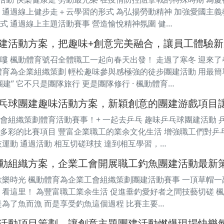
 通過線上健步走＋云學習的形式 為弘揚勞動精神 加強愛國主義
式 通過線上主題活動賽事 營造愉悅精神氛圍 健…
建活動方案，把趣味+創意完美融合，讓員工體驗新
嘍 楓動體育號召全體職工一起向春天出發！ 走過了寒冬 迎來了
體育為企業組織策劃 輕松趣味參與感極強的徒步團建活動 用最
建” 它不只是團隊旅行 更是團隊修行 · 楓動體育…
乓球團建趣味活動方案，新穎創意的團建游戲項目
會組織策劃體育活動賽事！+ 一起去乒乓 趣味乒乓球團建活動 
多彩的比賽項目 豐富企業職工的業余文化生活 增強職工們對乒
技運動 通過活動 相互切磋球技 達到相互學習，…
動組織方案，企業工會開展職工釣魚團建活動最新
歡樂時光 楓動體育為企業工會組織策劃團建活動賽事 一頂草帽一
們 看這里！ 為豐富職工業余生活 促進垂釣愛好者之間技藝切磋 
是為了魚而漁 而是享受釣魚這個過程 比賽主要…
活動項目策劃，讓創意主題團建活動燃爆現場快樂氣