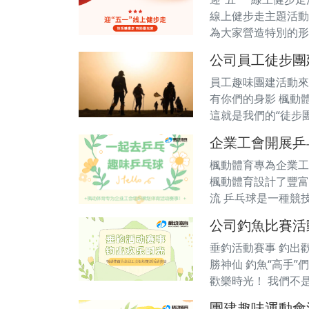
線上健步走主題活動
為大家營造特別的形
公司員工徒步團
員工趣味團建活動來
有你們的身影 楓動
這就是我們的“徒步團
企業工會開展乒
楓動體育專為企業工
楓動體育設計了豐富
流 乒乓球是一種競
公司釣魚比賽活
垂釣活動賽事 釣出
勝神仙 釣魚“高手”
歡樂時光！ 我們不
團建趣味運動會