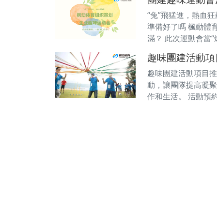
“兔”飛猛進，熱血狂
準備好了嗎 楓動體
滿？ 此次運動會當“
趣味團建活動項
趣味團建活動項目推
動，讓團隊提高凝聚
作和生活。 活動預約電