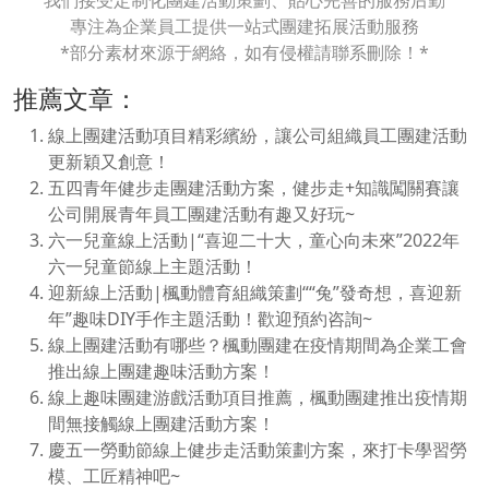
我們接受定制化團建活動策劃、貼心完善的服務后勤
專注為企業員工提供一站式團建拓展活動服務
*部分素材來源于網絡，如有侵權請聯系刪除！*
推薦文章：
線上團建活動項目精彩繽紛，讓公司組織員工團建活動
更新穎又創意！
五四青年健步走團建活動方案，健步走+知識闖關賽讓
公司開展青年員工團建活動有趣又好玩~
六一兒童線上活動|“喜迎二十大，童心向未來”2022年
六一兒童節線上主題活動！
迎新線上活動|楓動體育組織策劃““兔”發奇想，喜迎新
年”趣味DIY手作主題活動！歡迎預約咨詢~
線上團建活動有哪些？楓動團建在疫情期間為企業工會
推出線上團建趣味活動方案！
線上趣味團建游戲活動項目推薦，楓動團建推出疫情期
間無接觸線上團建活動方案！
慶五一勞動節線上健步走活動策劃方案，來打卡學習勞
模、工匠精神吧~