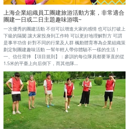
上海企業組織員工團建旅游活動方案，非常適合
團建一日或二日主題趣味游哦~
一次優秀的團建活動 不但可以增進大家的感情 也可以打破上
下級的隔閡 讓大家投身到工作時 可以更好地理解對方 可謂
是事半功倍 針對不同的行業及人群 楓動體育專為企業組織策
劃定制團建趣味活動 一幫年輕人帶你體驗不一樣的生活！
一、信任背摔 【項目規則】：參訓的每位隊員都要筆直的從
1.5米的平臺上向后倒下，而其他隊…