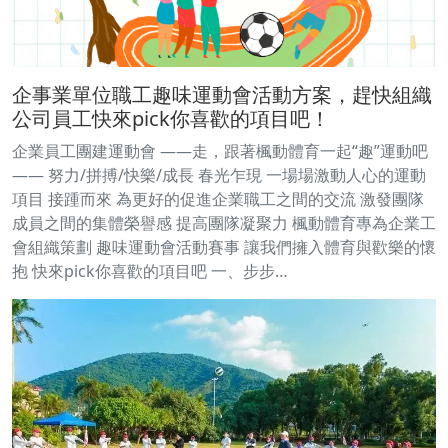
企事業單位職工趣味運動會活動方案，趕快組織
公司員工快來pick你喜歡的項目吧！
企業員工團建運動會 ——走，跟著楓動體育一起“趣”運動吧
—— 努力/拼搏/快樂/成長 春光乍現 一場場激動人心的運動
項目 接踵而來 為更好的促進企業職工之間的交流 激發團隊
成員之間的集體榮譽感 提高團隊凝聚力 楓動體育專為企業工
會組織策劃 趣味運動會活動賽事 讓我們擁入體育與歡樂的懷
抱 快來pick你喜歡的項目吧 一、步步…