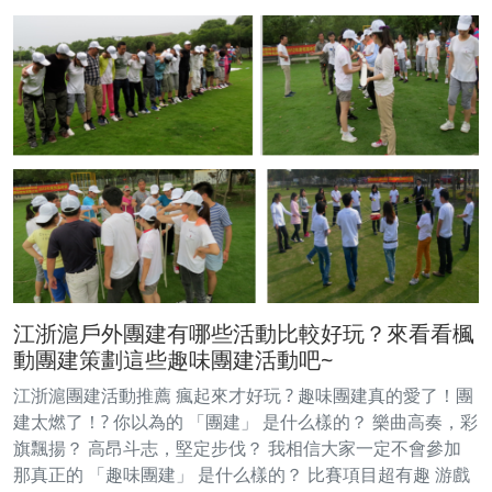
江浙滬戶外團建有哪些活動比較好玩？來看看楓
動團建策劃這些趣味團建活動吧~
江浙滬團建活動推薦 瘋起來才好玩 ? 趣味團建真的愛了！團
建太燃了！? 你以為的 「團建」 是什么樣的？ 樂曲高奏，彩
旗飄揚？ 高昂斗志，堅定步伐？ 我相信大家一定不會參加
那真正的 「趣味團建」 是什么樣的？ 比賽項目超有趣 游戲