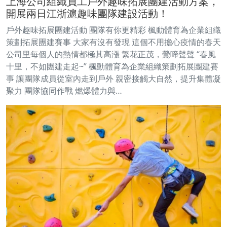
上海公司組織員工戶外趣味拓展團建活動方案，
開展兩日江浙滬趣味團隊建設活動！
戶外趣味拓展團建活動 團隊有你更精彩 楓動體育為企業組織
策劃拓展團建賽事 大家有沒有發現 這個不用擔心疫情的春天
公司里每個人的熱情都極其高漲 繁花正茂，鶯啼聲聲 “春風
十里，不如團建走起~” 楓動體育為企業組織策劃拓展團建賽
事 讓團隊成員從室內走到戶外 親密接觸大自然，提升集體凝
聚力 團隊協同作戰 燃爆體力與…