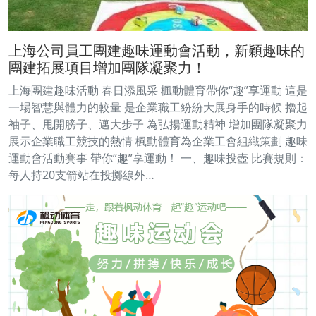
上海公司員工團建趣味運動會活動，新穎趣味的
團建拓展項目增加團隊凝聚力！
上海團建趣味活動 春日添風采 楓動體育帶你“趣”享運動 這是
一場智慧與體力的較量 是企業職工紛紛大展身手的時候 擼起
袖子、甩開膀子、邁大步子 為弘揚運動精神 增加團隊凝聚力
展示企業職工競技的熱情 楓動體育為企業工會組織策劃 趣味
運動會活動賽事 帶你“趣”享運動！ 一、趣味投壺 比賽規則：
每人持20支箭站在投擲線外…