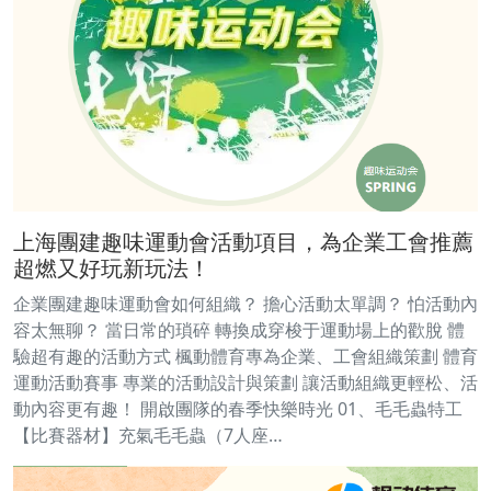
上海團建趣味運動會活動項目，為企業工會推薦
超燃又好玩新玩法！
企業團建趣味運動會如何組織？ 擔心活動太單調？ 怕活動內
容太無聊？ 當日常的瑣碎 轉換成穿梭于運動場上的歡脫 體
驗超有趣的活動方式 楓動體育專為企業、工會組織策劃 體育
運動活動賽事 專業的活動設計與策劃 讓活動組織更輕松、活
動內容更有趣！ 開啟團隊的春季快樂時光 01、毛毛蟲特工
【比賽器材】充氣毛毛蟲（7人座…