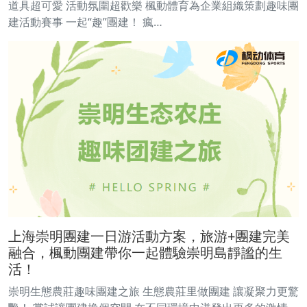
道具超可愛 活動氛圍超歡樂 楓動體育為企業組織策劃趣味團
建活動賽事 一起“趣”團建！ 瘋…
上海崇明團建一日游活動方案，旅游+團建完美
融合，楓動團建帶你一起體驗崇明島靜謐的生
活！
崇明生態農莊趣味團建之旅 生態農莊里做團建 讓凝聚力更驚