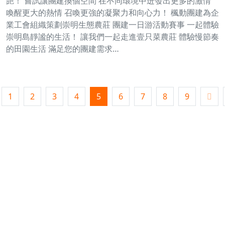
艷！ 嘗試讓團建換個空間 在不同環境中迸發出更多的激情
喚醒更大的熱情 召喚更強的凝聚力和向心力！ 楓動團建為企
業工會組織策劃崇明生態農莊 團建一日游活動賽事 一起體驗
崇明島靜謐的生活！ 讓我們一起走進壹只菜農莊 體驗慢節奏
的田園生活 滿足您的團建需求…
1
2
3
4
5
6
7
8
9