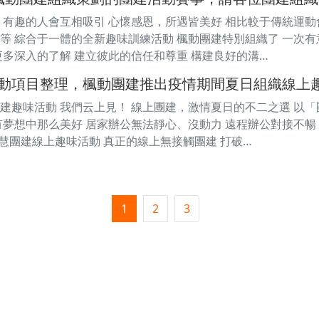
 有趣的人會互相吸引 心懷感恩，所遇皆美好 相比較于傳統運動
等 綜合于一體的全新趣味訓練活動 楓動團建特別組織了 一次
更多深入的了解 建立彼此的信任和尊重 構建良好的溝…
動項目整理，楓動團建推出疫情期間夏日組織線上
建趣味活動 我們云上見！ 線上團建，激情夏日的不二之選 以「
有夢想中那么美好 居家辦公無法靜心、沒動力 遠程辦公對接不暢
智慧團建線上趣味活動 真正的線上無接觸團建 打破…
1
2
3