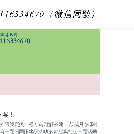
8116334670（微信同號）
方案！
 讓我們換一種方式 理解黨建 一段歲月 波瀾壯
化為主題的團隊建設活動 多款經典紅色主題活動