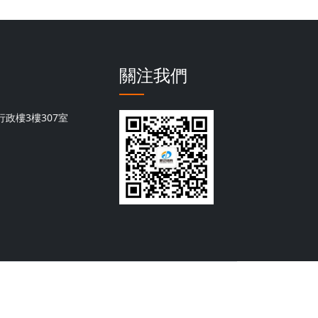
關注我們
政樓3樓307室