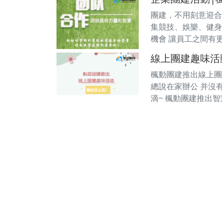
團建，不用刻意迎合
集競技、娛樂、健身
機會 讓員工之間有
線上團建趣味活
楓動團建推出線上團
總說在家辦公 并沒
滴~ 楓動團建推出