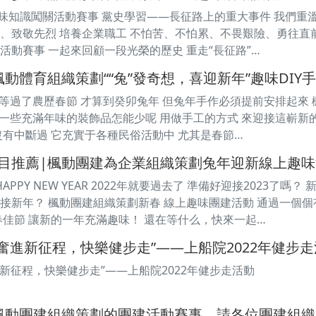
趣味知識闖關活動賽事 黨史學習——長征路上的重大事件 我們重
、致敬先烈 培養企業職工 不怕苦、不怕累、不畏艱險、勇往直前
活動賽事 一起來回顧一段光榮的歷史 重走“長征路”…
動體育組織策劃““兔”發奇想，喜迎新年”趣味DIY
要等過了農歷春節 才算到癸卯兔年 但兔年手作必須提前安排起來 楓
 一些充滿年味的裝飾品怎能少呢 用做手工的方式 來迎接這嶄新的一
沒有中斷過 它充實于各種民俗活動中 尤其是春節…
目推薦|楓動團建為企業組織策劃兔年迎新線上趣
APPY NEW YEAR 2022年就要過去了 準備好迎接2023了嗎
接新年？ 楓動團建組織策劃新春 線上趣味團建活動 通過一個個
春佳節 讓新的一年充滿趣味！ 還在等什么，快來一起…
奮進新征程，快樂健步走”——上船院2022年健步
進新征程，快樂健步走”——上船院2022年健步走活動
楓動團建組織策劃的團建活動賽事，請各位團建組