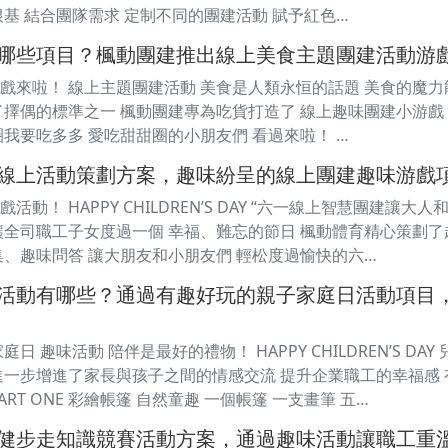
根基 結合團隊需求 定制不同的團建活動 賦予紅色…
哪些項目？楓動團建推出線上美食主題團建活動游
戲來啦！ 線上主題團建活動 美食是人類永恒的話題 美食的魔力
了擇偶的標準之一 楓動團建專為吃貨打造了 線上趣味團建小游戲
圈我要吃多多 愛吃甜甜圈的小朋友們 看過來啦！ …
線上活動策劃方案，趣味紛呈的線上團建趣味游戲
動！ HAPPY CHILDREN’S DAY “六一線上智慧團建讓大
讓全司職工子女度過一個 幸福、難忘的節日 楓動體育精心策劃了
集、趣味問答 讓大朋友和小朋友們 輕松度過愉快的六…
活動有哪些？通過有趣好玩的親子家庭日活動項目
日 趣味活動 陪伴是最好的禮物！ HAPPY CHILDREN’S 
進一步增進了家長與孩子之間的情感交流 提升企業職工的幸福感 
RT ONE 彩繪帳篷 自然童趣 一個帳篷 一支畫筆 五…
健步走知識競賽活動方案，通過趣味活動讓職工重