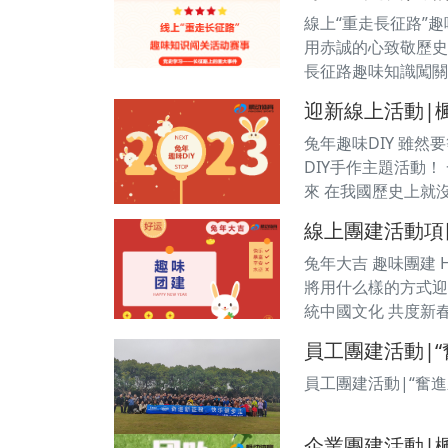
線上“重走長征路”
用赤誠的心致敬歷史
長征路趣味知識闖關
迎新線上活動|楓
兔年趣味DIY 雖然
DIY手作主題活動！
來 在我國歷史上就
線上團建活動項
兔年大吉 趣味團建 H
將用什么樣的方式迎
統中國文化 共度新
員工團建活動|“
員工團建活動|“奮
企業團建活動|