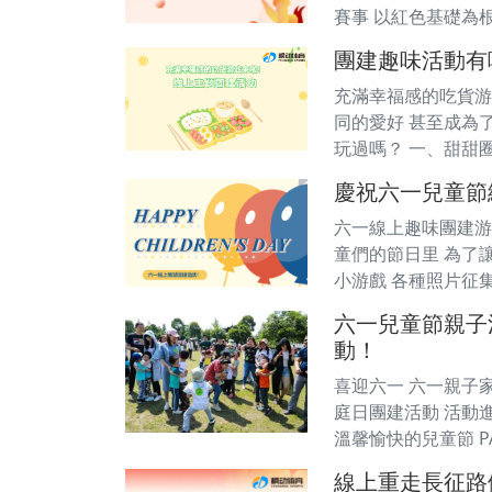
賽事 以紅色基礎為
團建趣味活動有
充滿幸福感的吃貨游
同的愛好 甚至成為
玩過嗎？ 一、甜甜
慶祝六一兒童節
六一線上趣味團建游戲活
童們的節日里 為了
小游戲 各種照片征
六一兒童節親子
動！
喜迎六一 六一親子家庭
庭日團建活動 活動
溫馨愉快的兒童節 PA
線上重走長征路