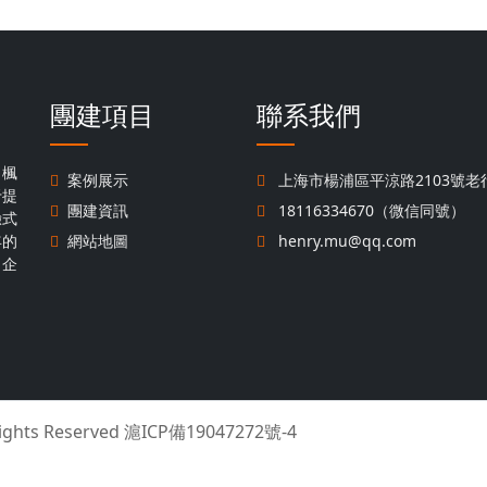
團建項目
聯系我們
，楓
案例展示
上海市楊浦區平涼路2103號老行
于提
團建資訊
18116334670（微信同號）
驗式
年的
網站地圖
henry.mu@qq.com
名企
Rights Reserved
滬ICP備19047272號-4