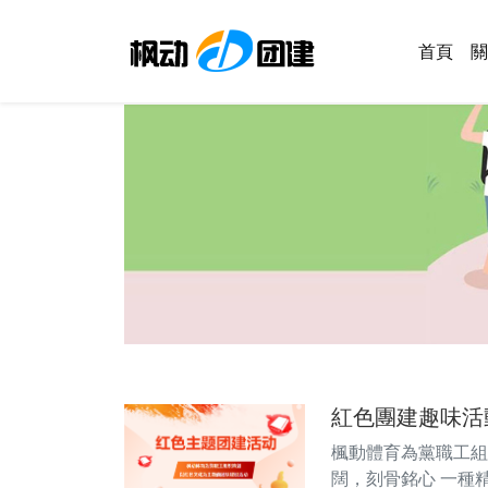
首頁
關
紅色團建趣味活
楓動體育為黨職工組
闊，刻骨銘心 一種