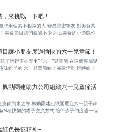
戲，來挑戰一下吧！
能將兩個素不相識的人 變成親密摯友 對美食共
！ 美食節目我們看過不少 那么美食的小游戲你
項目讓小朋友度過愉快的六一兒童節！
人和孩子玩得不亦樂乎” “六一”兒童節 在這個專屬兒
趣味紛呈的 六一兒童節線上團建活動 玩轉線上
，楓動團建助力公司組織六一兒童節活
DAY 兒童節到來之際 楓動團建組織開展迎六一親子家
有N種快樂的親子交流方式 陪伴孩子們度過一個
溫紅色長征精神~