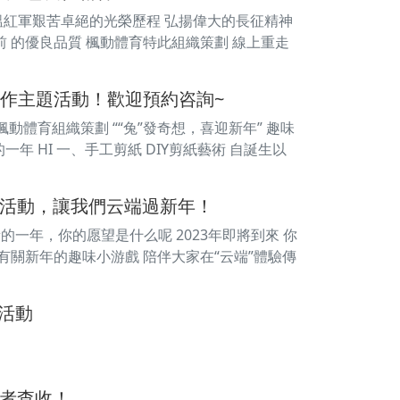
溫紅軍艱苦卓絕的光榮歷程 弘揚偉大的長征精神
 的優良品質 楓動體育特此組織策劃 線上重走
手作主題活動！歡迎預約咨詢~
動體育組織策劃 ““兔”發奇想，喜迎新年” 趣味
年 HI 一、手工剪紙 DIY剪紙藝術 自誕生以
味活動，讓我們云端過新年！
？ 新的一年，你的愿望是什么呢 2023年即將到來 你
有關新年的趣味小游戲 陪伴大家在“云端”體驗傳
走活動
織者查收！